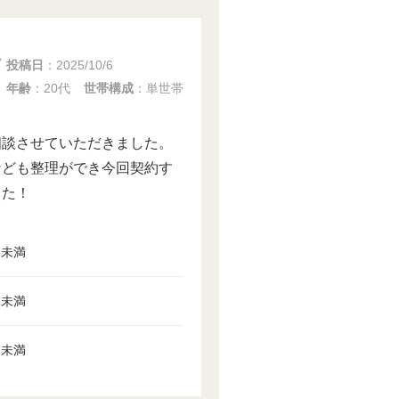
投稿日
：
2025/10/6
年齢
：20代
世帯構成
：単世帯
相談させていただきました。
なども整理ができ今回契約す
した！
円未満
円未満
円未満