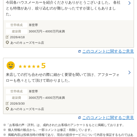
今回各ハウスメーカーを紹介くださりありがとうございました。 各社
とも特徴があり、絞り込むのが難しかったですが楽しくもありまし
た。
世帯構成
単世帯
建築費
3000万円～4000万円未満
2026/4/18
あべのキューズモール店
このコメントに関するご意見
来店しての打ち合わせの際に細かく要望を聞いて頂け、アフターフォ
ローも色々として頂けて助かりました。
世帯構成
単世帯
建築費
3000万円～4000万円未満
2026/3/30
あべのキューズモール店
このコメントに関するご意見
※「お客様の声・評判」は、成約されたお客様のアンケートをもとに掲載しております。
※ 個人情報の観点から、一部コメントは修正・削除しています。
※ 掲載内容は投稿当時の情報であり、現在の提供サービスについて内容を保証するものではあ