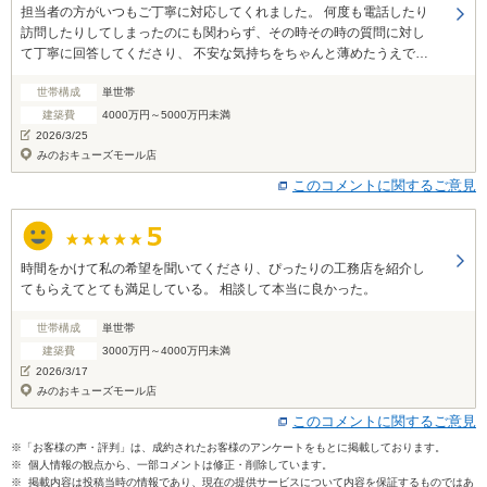
担当者の方がいつもご丁寧に対応してくれました。 何度も電話したり
訪問したりしてしまったのにも関わらず、その時その時の質問に対し
て丁寧に回答してくださり、 不安な気持ちをちゃんと薄めたうえで、
家造りを進められたのはスーモのご担当者の方のおかげです。
世帯構成
単世帯
建築費
4000万円～5000万円未満
2026/3/25
みのおキューズモール店
このコメントに関するご意見
時間をかけて私の希望を聞いてくださり、ぴったりの工務店を紹介し
てもらえてとても満足している。 相談して本当に良かった。
世帯構成
単世帯
建築費
3000万円～4000万円未満
2026/3/17
みのおキューズモール店
このコメントに関するご意見
※「お客様の声・評判」は、成約されたお客様のアンケートをもとに掲載しております。
※ 個人情報の観点から、一部コメントは修正・削除しています。
※ 掲載内容は投稿当時の情報であり、現在の提供サービスについて内容を保証するものではあ