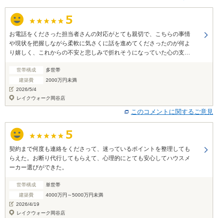
お電話をくださった担当者さんの対応がとても親切で、こちらの事情
や現状を把握しながら柔軟に気さくに話を進めてくださったのが何よ
り嬉しく、これからの不安と悲しみで折れそうになっていた心の支え
になりました。少しでも前向きになれたというだけでも、スーモカウ
世帯構成
多世帯
ンターに相談してよかったと感じます。本当にありがとうございまし
た。 ぜひ機会があれば、また、よろしくお願いしたいです。
建築費
2000万円未満
2026/5/4
レイクウォーク岡谷店
このコメントに関するご意見
契約まで何度も連絡をくださって、迷っているポイントを整理しても
らえた。お断り代行してもらえて、心理的にとても安心してハウスメ
ーカー選びができた。
世帯構成
単世帯
建築費
4000万円～5000万円未満
2026/4/19
レイクウォーク岡谷店