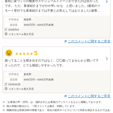
最初に家づくりの概要やスケジュールイメージができたのは良かった
です。 ただ、業者紹介までがやや早いかな、と思いました。(最初のリ
モート受付でも業者紹介までは不要とお答えしてはおりました) 顧客自
身もファーストインプレッションと実際に内在している要望とは違う
世帯構成
単世帯
ことがあり、最初の説明1時間半程度ではまだわかりきらないところが
多いと思いまsう。 そこは1回目は概要とスケジュールイメージ、2回
建築費
3000万円～4000万円未満
目は業者についてなど、少し寝かせて考えるアプローチもあるかもし
2026/5/4
れません。 私達の場合は、北側道路という間取りと予算を最初重視し
イオンモール長久手店
ましたが、数日経つと、ある程度任せられる信用できる会社と担当者
このコメントに関するご意見
が、選択の上位に来ていることがわかりました。私達が流れをリード
するというよりは、信用できる担当者と会社であれば間取り含めたあ
る程度任せてしまいたい、という方が強いためです。 ただ、間取りを
聞きたいという点もあり進めておりましたが、最終的には自身で探し
困ってることを聞き出すのではなく、◯◯困ってませんかと聞いて下
たハウスメーカーとなってきてしまい、ある程度信用で決めるのは大
さったので、とても相談しやすかったです。
手か準大手しか選択としてはなくなってきておりました。最初のボタ
ンの掛け違いでその後のリカバリーや方向転換が難しかったとも言え
世帯構成
多世帯
ます。ただ、それは担当者の責任ではなく、顧客自体が自身の内在的
建築費
4000万円～5000万円未満
な要望をまだ知らないこともあり、1-2週間寝かせたことと、動画配信
2026/4/28
サービスや本での勉強、1社程度の打合せをしてからわかったこととも
イオンモール長久手店
言えます。
このコメントに関するご意見
※「お客様の声・評判」は、成約されたお客様のアンケートをもとに掲載しております。
※ 個人情報の観点から、一部コメントは修正・削除しています。
※ 掲載内容は投稿当時の情報であり、現在の提供サービスについて内容を保証するものではあ