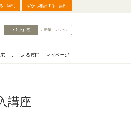
る
家から相談する
（無料）
（無料）
注文住宅
新築マンション
約束
よくある質問
マイページ
入講座