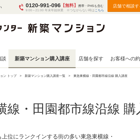
0120-991-096
【無料】
店舗で相談す
携帯・PHSも含む
い
9:00～21:00 年末年始休業 ※つながらない時は
こちら
相談
新築マンション購入講座
店舗を探す
お客様への
ョン トップ
新築マンション購入講座一覧
東急東横線・田園都市線沿線 購入講座
横線・田園都市線沿線 購
も上位にランクインする街の多い東急東横線・