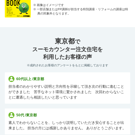
※
画像はイメージです
※
一部店舗またはFP講師が担当する特別講座・リフォームの講座は特
典の対象外となります。
東京都
で
スーモカウンター注文住宅を
利用したお客様の声
※成約されたお客様のアンケートをもとに掲載しております
60代以上
/
東京都
担当者のわかりやすい説明と方向性を示唆して頂き次の行動に進むこと
ができました 苦手なネット環境に驚かされました 次回わからないこ
とに遭遇したら相談したいと思っています
50代
/
東京都
素人でわからないことを、しっかり説明していただき安心することが出
来ました。 担当の方には感謝しかありません。 ありがとうございます。