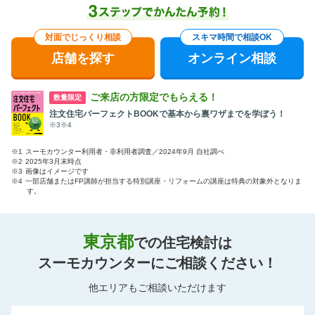
対面でじっくり相談
スキマ時間で相談OK
店舗を探す
オンライン相談
ご来店の方限定でもらえる！
数量限定
注文住宅パーフェクトBOOKで基本から裏ワザまでを学ぼう！
※3※4
※1
スーモカウンター利用者・非利用者調査／2024年9月 自社調べ
※2
2025年3月末時点
※3
画像はイメージです
※4
一部店舗またはFP講師が担当する特別講座・リフォームの講座は特典の対象外となりま
す。
東京都
での住宅検討は
スーモカウンターにご相談ください！
他エリアもご相談いただけます