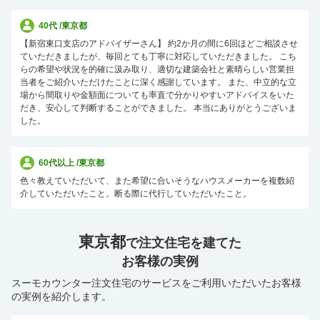
40代
/
東京都
【新宿東口支店のアドバイザーさん】 約2か月の間に6回ほどご相談させ
ていただきましたが、毎回とても丁寧に対応していただきました。 こち
らの希望や状況を的確に汲み取り、適切な建築会社と素晴らしい営業担
当者をご紹介いただけたことに深く感謝しています。 また、中立的な立
場から間取りや金額面についても率直で分かりやすいアドバイスをいた
だき、安心して判断することができました。 本当にありがとうございま
した。
60代以上
/
東京都
色々教えていただいて、また希望に合いそうなハウスメーカーを複数紹
介していただいたこと。断る際に代行していただいたこと。
東京都
で注文住宅を建てた
お客様の実例
スーモカウンター注文住宅のサービスをご利用いただいたお客様
の実例を紹介します。