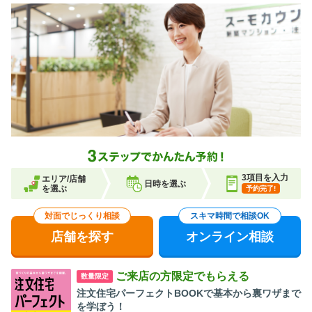
3項目を入力
エリア/店舗
日時を選ぶ
を選ぶ
予約完了!
対面でじっくり相談
スキマ時間で相談OK
店舗を探す
オンライン相談
ご来店の方限定でもらえる
数量限定
注文住宅パーフェクトBOOKで基本から裏ワザまで
を学ぼう！